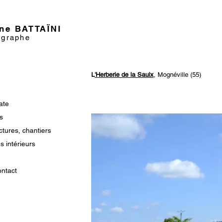
ane BATTAÏNI
ographe
L
'Herberie de la Saulx
, Mognéville (55)
ate
s
ctures, chantiers
 intérieurs
ontact